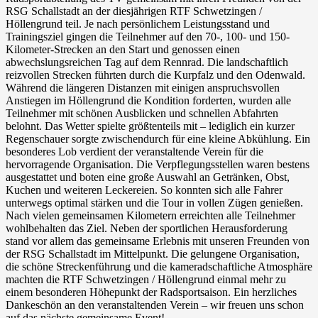
RSG Schallstadt an der diesjährigen RTF Schwetzingen /
Höllengrund teil. Je nach persönlichem Leistungsstand und
Trainingsziel gingen die Teilnehmer auf den 70-, 100- und 150-
Kilometer-Strecken an den Start und genossen einen
abwechslungsreichen Tag auf dem Rennrad. Die landschaftlich
reizvollen Strecken führten durch die Kurpfalz und den Odenwald.
Während die längeren Distanzen mit einigen anspruchsvollen
Anstiegen im Höllengrund die Kondition forderten, wurden alle
Teilnehmer mit schönen Ausblicken und schnellen Abfahrten
belohnt. Das Wetter spielte größtenteils mit – lediglich ein kurzer
Regenschauer sorgte zwischendurch für eine kleine Abkühlung. Ein
besonderes Lob verdient der veranstaltende Verein für die
hervorragende Organisation. Die Verpflegungsstellen waren bestens
ausgestattet und boten eine große Auswahl an Getränken, Obst,
Kuchen und weiteren Leckereien. So konnten sich alle Fahrer
unterwegs optimal stärken und die Tour in vollen Zügen genießen.
Nach vielen gemeinsamen Kilometern erreichten alle Teilnehmer
wohlbehalten das Ziel. Neben der sportlichen Herausforderung
stand vor allem das gemeinsame Erlebnis mit unseren Freunden von
der RSG Schallstadt im Mittelpunkt. Die gelungene Organisation,
die schöne Streckenführung und die kameradschaftliche Atmosphäre
machten die RTF Schwetzingen / Höllengrund einmal mehr zu
einem besonderen Höhepunkt der Radsportsaison. Ein herzliches
Dankeschön an den veranstaltenden Verein – wir freuen uns schon
auf das nächste gemeinsame Event!